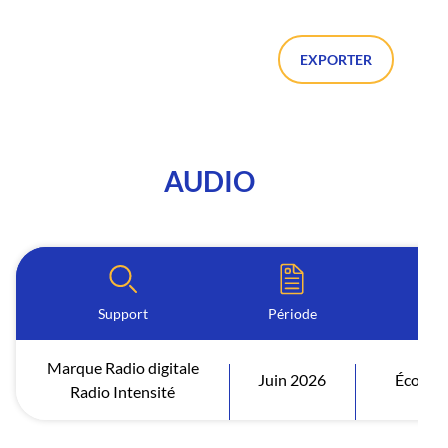
EXPORTER
AUDIO
Support
Période
I
Marque Radio digitale
Juin 2026
Écoutes
Radio Intensité