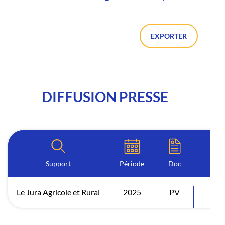
EXPORTER
DIFFUSION PRESSE
Support
Période
Doc
Le Jura Agricole et Rural
2025
PV
Diff