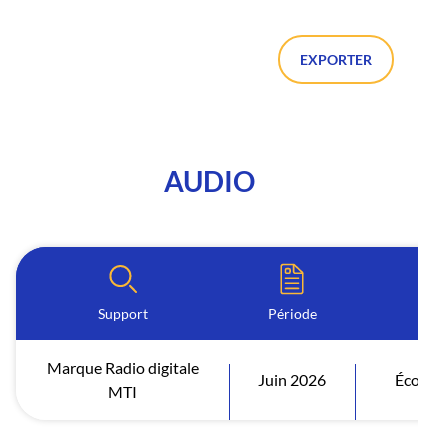
EXPORTER
AUDIO
Support
Période
I
Marque Radio digitale
Juin 2026
Écoutes
MTI