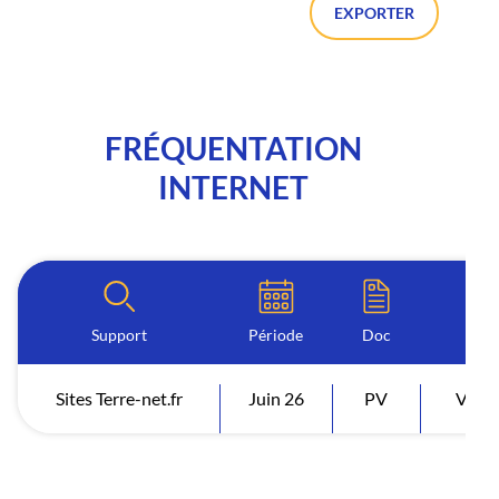
EXPORTER
FRÉQUENTATION
INTERNET
Support
Période
Doc
Ind
Sites Terre-net.fr
Juin 26
PV
Visit