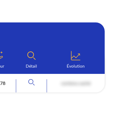
eur
Détail
Évolution
578
contenu caché