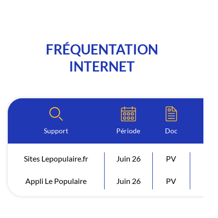
FRÉQUENTATION
INTERNET
Support
Période
Doc
I
Sites Lepopulaire.fr
Juin 26
PV
Visi
Appli Le Populaire
Juin 26
PV
Visi