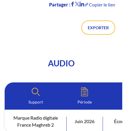
Partager :
Copier le lien
EXPORTER
AUDIO
Support
Période
I
Marque Radio digitale
Juin 2026
Écoutes 
France Maghreb 2