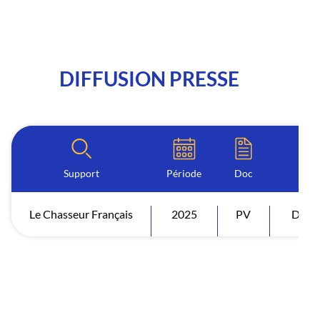
DIFFUSION PRESSE
Support
Période
Doc
Le Chasseur Français
2025
PV
Diffu