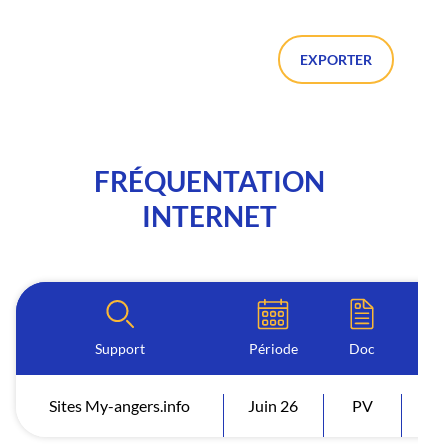
EXPORTER
FRÉQUENTATION
INTERNET
Support
Période
Doc
Sites My-angers.info
Juin 26
PV
Vi