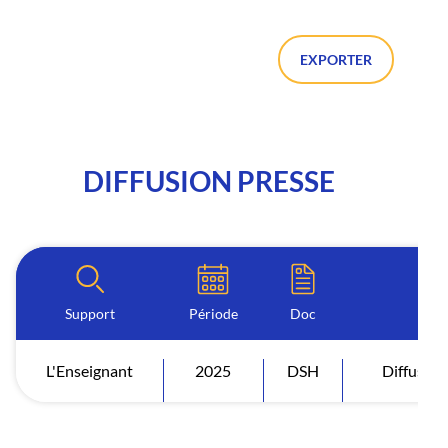
EXPORTER
DIFFUSION PRESSE
Support
Période
Doc
In
L'Enseignant
2025
DSH
Diffusion