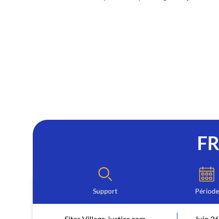
F
Support
Période
Sites Village-justice.com
Juin 2