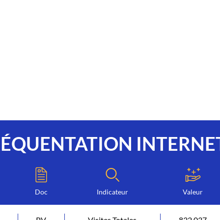
RÉQUENTATION INTERNE
Doc
Indicateur
Valeur
6
PV
Visites Totales
832 037