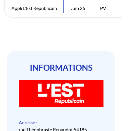
Appli L'Est Républicain
Juin 26
PV
Visi
INFORMATIONS
Adresse :
rue Théophraste Renaudot 54185