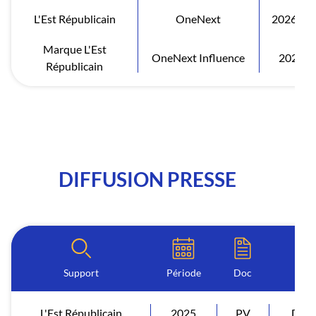
L'Est Républicain
OneNext
2026 S1
Marque L'Est
OneNext Influence
2026
Républicain
DIFFUSION PRESSE
Support
Période
Doc
L'Est Républicain
2025
PV
Diff