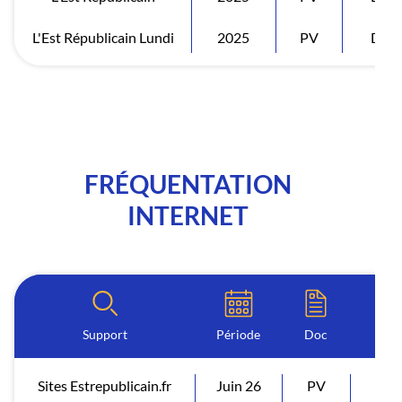
L'Est Républicain Lundi
2025
PV
Diff
FRÉQUENTATION
INTERNET
Support
Période
Doc
I
Sites Estrepublicain.fr
Juin 26
PV
Visi