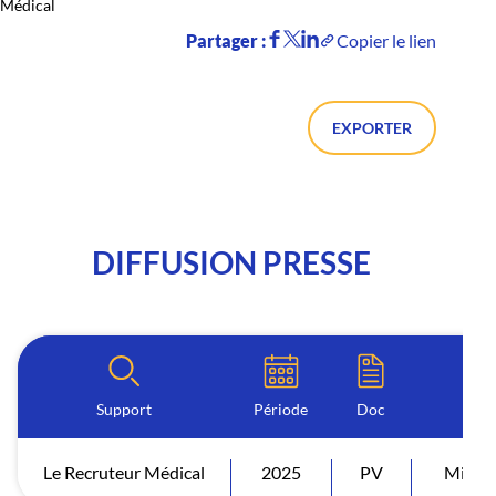
Médical
Partager :
Copier le lien
EXPORTER
DIFFUSION PRESSE
Support
Période
Doc
Le Recruteur Médical
2025
PV
Mise e