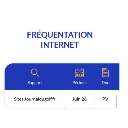
FRÉQUENTATION
INTERNET
Support
Période
Doc
Sites Journaldugolf.fr
Juin 26
PV
V