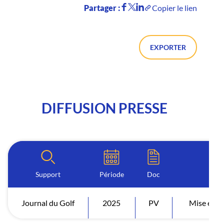
Partager :
Copier le lien
EXPORTER
DIFFUSION PRESSE
Support
Période
Doc
I
Journal du Golf
2025
PV
Mise en di