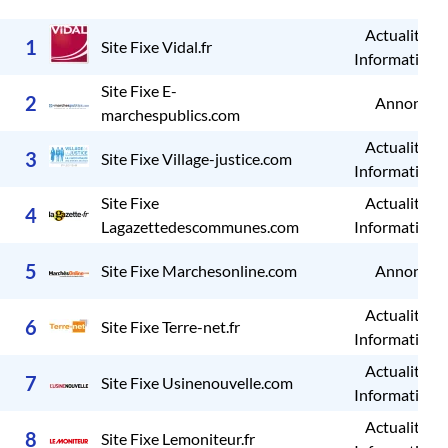
Actualités /
1
Site Fixe Vidal.fr
Informations
Site Fixe E-
2
Annonces
marchespublics.com
Actualités /
3
Site Fixe Village-justice.com
Informations
Site Fixe
Actualités /
4
Lagazettedescommunes.com
Informations
5
Site Fixe Marchesonline.com
Annonces
Actualités /
6
Site Fixe Terre-net.fr
Informations
Actualités /
7
Site Fixe Usinenouvelle.com
Informations
Actualités /
8
Site Fixe Lemoniteur.fr