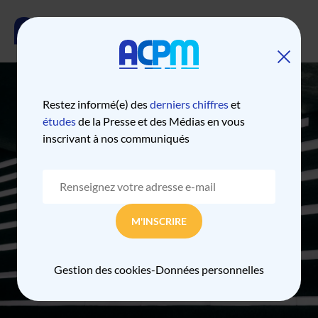
Restez informé(e) des
derniers chiffres
et
CLASSEMENT
études
de la Presse et des Médias en vous
inscrivant à nos communiqués
FRÉQUENTATION
SITES WEB FIXES
PROFESSIONNELS
JUIN 2026
M'INSCRIRE
Gestion des cookies
-
Données personnelles
Classements
Sites web
Sites web