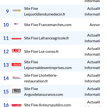
Informations
Site Fixe
Actualités /
9
Lequotidiendumedecin.fr
Informations
10
Site Fixe Francemarches.com
Annonces
Actualités /
11
Site Fixe Lafranceagricole.fr
Informations
Actualités /
12
Site Fixe Lsa-conso.fr
Informations
Site Fixe
Actualités /
13
Lejournaldesentreprises.com
Informations
Site Fixe Lhotellerie-
Actualités /
14
restauration.fr
Informations
Site Fixe
Actualités /
15
Argusdelassurance.com
Informations
Actualités /
16
Site Fixe Acteurspublics.com