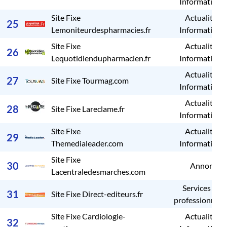
Informations
Site Fixe
Actualités /
25
Lemoniteurdespharmacies.fr
Informations
Site Fixe
Actualités /
26
Lequotidiendupharmacien.fr
Informations
Actualités /
27
Site Fixe Tourmag.com
Informations
Actualités /
28
Site Fixe Lareclame.fr
Informations
Site Fixe
Actualités /
29
Themedialeader.com
Informations
Site Fixe
30
Annonces
Lacentraledesmarches.com
Services aux
31
Site Fixe Direct-editeurs.fr
professionnels
Site Fixe Cardiologie-
Actualités /
32