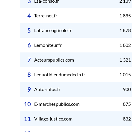
3
Lsa-conso.fr
2 139
4
Terre-net.fr
1 895
5
Lafranceagricole.fr
1 878
6
Lemoniteur.fr
1 802
7
Acteurspublics.com
1 321
8
Lequotidiendumedecin.fr
1 015
9
Auto-infos.fr
900
10
E-marchespublics.com
875
11
Village-justice.com
832