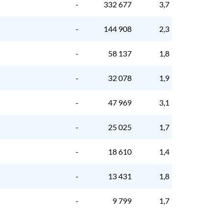
-
332 677
3,7
-
144 908
2,3
-
58 137
1,8
-
32 078
1,9
-
47 969
3,1
-
25 025
1,7
-
18 610
1,4
-
13 431
1,8
-
9 799
1,7