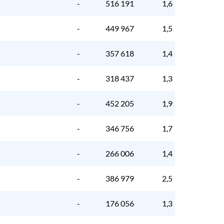
-
516 191
1,6
-
449 967
1,5
-
357 618
1,4
-
318 437
1,3
-
452 205
1,9
-
346 756
1,7
-
266 006
1,4
-
386 979
2,5
-
176 056
1,3