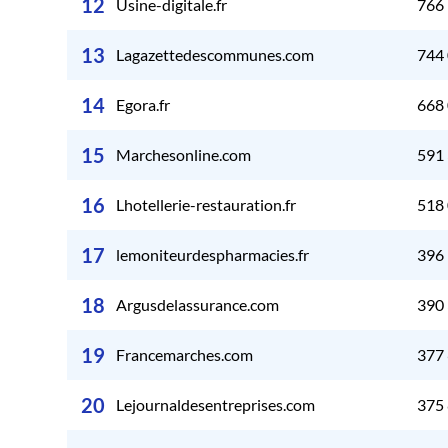
12
Usine-digitale.fr
766
13
Lagazettedescommunes.com
744
14
Egora.fr
668
15
Marchesonline.com
591
16
Lhotellerie-restauration.fr
518
17
lemoniteurdespharmacies.fr
396
18
Argusdelassurance.com
390
19
Francemarches.com
377
20
Lejournaldesentreprises.com
375