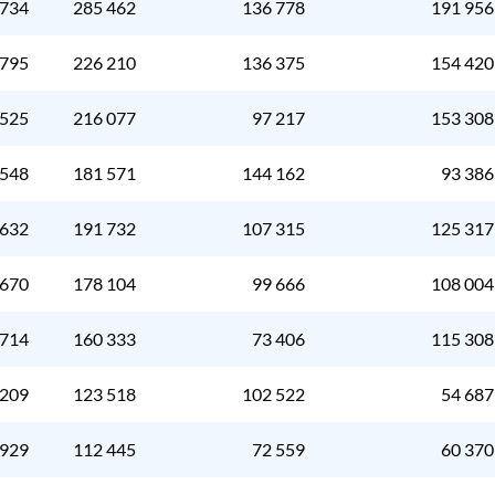
 734
285 462
136 778
191 956
 795
226 210
136 375
154 420
 525
216 077
97 217
153 308
 548
181 571
144 162
93 386
 632
191 732
107 315
125 317
 670
178 104
99 666
108 004
 714
160 333
73 406
115 308
 209
123 518
102 522
54 687
 929
112 445
72 559
60 370