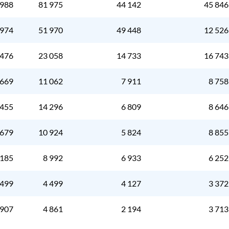
 988
81 975
44 142
45 846
 974
51 970
49 448
12 526
 476
23 058
14 733
16 743
 669
11 062
7 911
8 758
 455
14 296
6 809
8 646
 679
10 924
5 824
8 855
 185
8 992
6 933
6 252
 499
4 499
4 127
3 372
 907
4 861
2 194
3 713