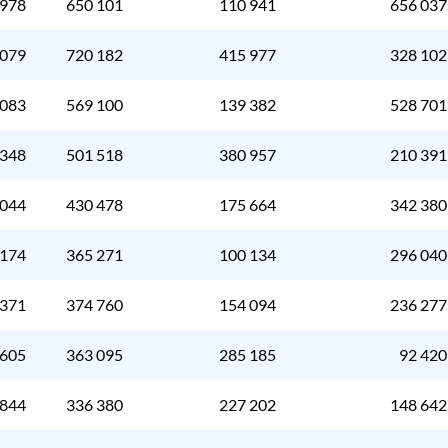
 978
650 101
110 941
656 037
 079
720 182
415 977
328 102
 083
569 100
139 382
528 701
 348
501 518
380 957
210 391
 044
430 478
175 664
342 380
 174
365 271
100 134
296 040
 371
374 760
154 094
236 277
 605
363 095
285 185
92 420
 844
336 380
227 202
148 642