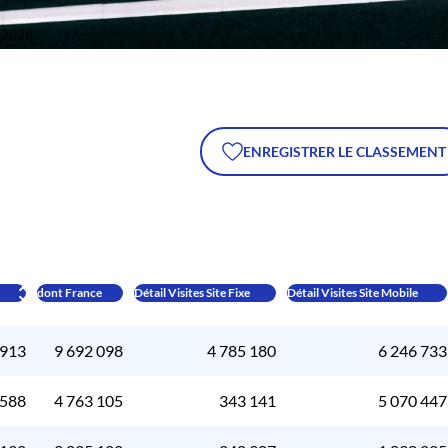
n 2026
ENREGISTRER LE CLASSEMENT
dont France
Détail Visites Site Fixe
Détail Visites Site Mobile
 913
9 692 098
4 785 180
6 246 733
 588
4 763 105
343 141
5 070 447