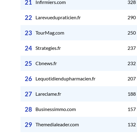
21
Infirmiers.com
328
22
Larevuedupraticien.fr
290
23
TourMag.com
250
24
Strategies.fr
237
25
Cbnews.fr
232
26
Lequotidiendupharmacien.fr
207
27
Lareclame.fr
188
28
Businessimmo.com
157
29
Themedialeader.com
132