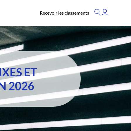
Recevoir les classements
IXES ET
N 2026