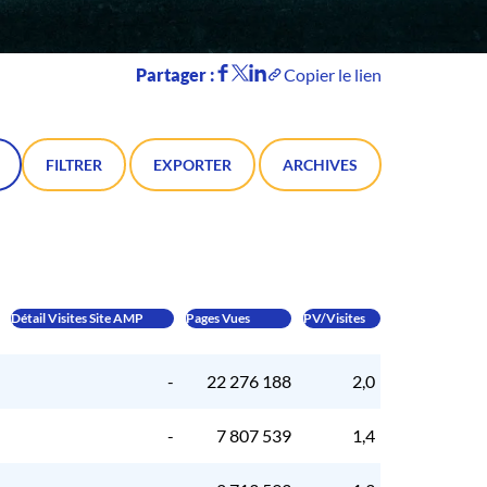
Partager :
Copier le lien
FILTRER
EXPORTER
ARCHIVES
Détail Visites Site AMP
Pages Vues
PV/Visites
-
22 276 188
2,0
-
7 807 539
1,4