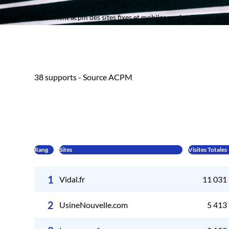
Accueil
Classement acpm des sites fixes et mobiles professionnels jui
38 supports - Source ACPM
Rang
Sites
Visites Totales
1
Vidal.fr
11 031
2
UsineNouvelle.com
5 413