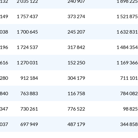
 132
2 035 122
240 907
1 898 225
 149
1 757 437
373 274
1 521 875
 038
1 700 645
245 207
1 632 831
 196
1 724 537
317 842
1 484 354
 616
1 270 031
152 250
1 169 366
 280
912 184
304 179
711 101
 840
763 883
116 758
784 082
 347
730 261
776 522
98 825
 037
697 949
487 179
344 858