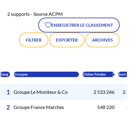
2 supports - Source ACPM
ENREGISTRER LE CLASSEMENT
FILTRER
EXPORTER
ARCHIVES
Rang
Groupes
Visites Totales
dont Franc
1
Groupe Le Moniteur & Co
2 533 246
2 393
2
Groupe France Marches
548 220
505