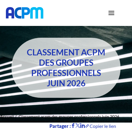
CLASSEMENT ACPM
DES GROUPES
PROFESSIONNELS
JUIN 2026
Accueil
Classement acpm des groupes professionnels juin 2026
Partager :
Copier le lien