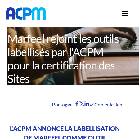
Accueil
Actualités
Marfeel rejoint les outils
labellisés par l'ACPM
pour la certification des
Sites
Partager :
Copier le lien
L’ACPM ANNONCE LA LABELLISATION
DE MARFEEL COMME OUTIL