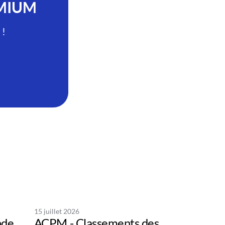
EMIUM
 !
15 juillet 2026
nde
ACPM - Classements des