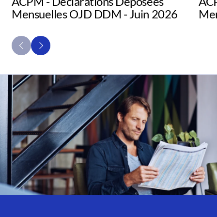
ACPM - Déclarations Déposées
ACP
Mensuelles OJD DDM - Juin 2026
Men