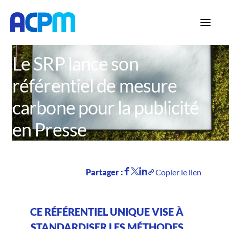
Accueil
Actualités
Le SRP lance son
référentiel de mesure
carbone pour la publicité
en Presse
Partager :
Copier le lien
CE RÉFÉRENTIEL UNIQUE VISE À
STANDARDISER LES MÉTHODES