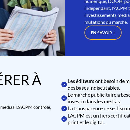
numérique, DOOH, podc
indépendant, l'ACPM tra
investissements médias
mutations du marché.
EN SAVOIR +
RER À
Les éditeurs ont besoin de m
des bases indiscutables.
Le marché publicitaire a beso
investir dans les médias.
es médias. L'ACPM contrôle,
La transparence ne se discut
L'ACPM est un tiers certifica
print et le digital.