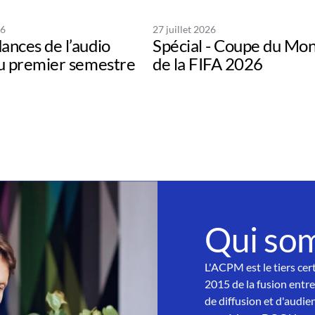
26
27 juillet 2026
ances de l’audio
Spécial - Coupe du Mo
au premier semestre
de la FIFA 2026
Qui so
L'ACPM est le tiers cer
2015 de la fusion entre
de diffusion et d'audien