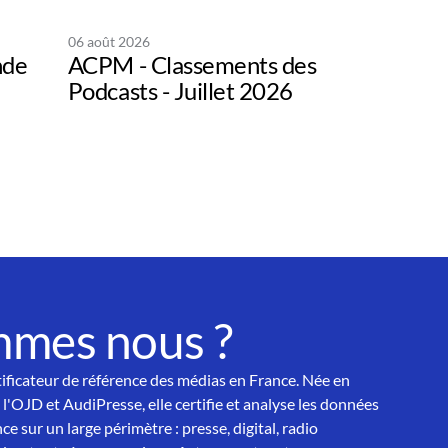
06 août 2026
nde
ACPM - Classements des
Podcasts - Juillet 2026
mmes nous ?
tificateur de référence des médias en France. Née en
 l'OJD et AudiPresse, elle certifie et analyse les données
ce sur un large périmètre : presse, digital, radio