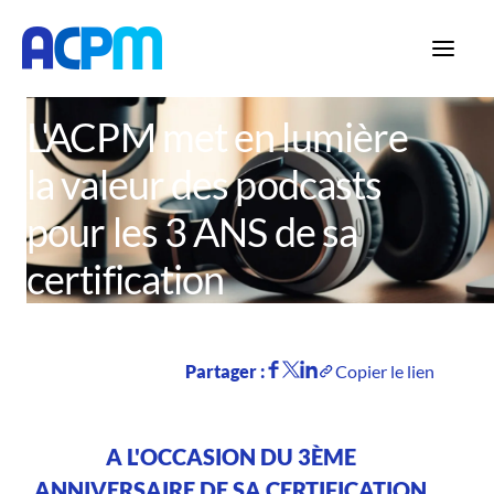
Accueil
Actualités
L'ACPM met en lumière
la valeur des podcasts
pour les 3 ANS de sa
certification
Partager :
Copier le lien
A L'OCCASION DU 3ÈME
ANNIVERSAIRE DE SA CERTIFICATION