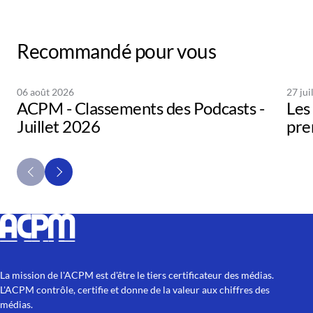
Recommandé pour vous
06 août 2026
27 jui
ACPM - Classements des Podcasts -
Les 
Juillet 2026
pre
La mission de l'ACPM est d'être le tiers certificateur des médias.
L'ACPM contrôle, certifie et donne de la valeur aux chiffres des
médias.