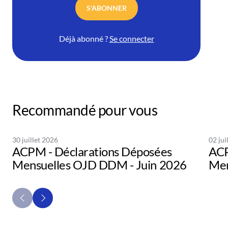
S'ABONNER
Déjà abonné ?
Se connecter
Recommandé pour vous
30 juillet 2026
02 jui
ACPM - Déclarations Déposées
ACP
Mensuelles OJD DDM - Juin 2026
Men