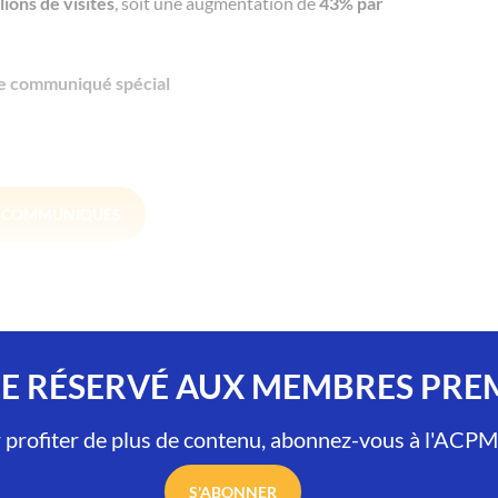
lions de visites
, soit une augmentation de
43% par
re communiqué spécial
S COMMUNIQUÉS
LE RÉSERVÉ AUX MEMBRES PR
 profiter de plus de contenu, abonnez-vous à l'ACPM
S'ABONNER