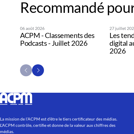
Recommandé pour
06 août 2026
27 juillet 20
ACPM - Classements des
Les tend
Podcasts - Juillet 2026
digital 
2026
La mission de l'ACPM est d'être le tiers certificateur des médias.
L'ACPM contrôle, certifie et donne de la valeur aux chiffres des
médias.