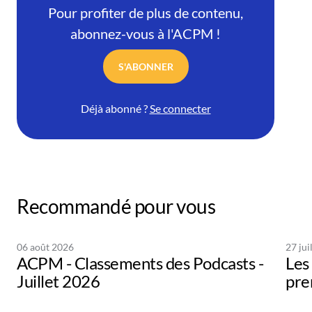
Pour profiter de plus de contenu,
abonnez-vous à l'ACPM !
S'ABONNER
Déjà abonné ?
Se connecter
Recommandé pour vous
06 août 2026
27 jui
ACPM - Classements des Podcasts -
Les 
Juillet 2026
pre