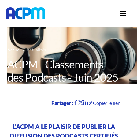
Accueil
Actualités
ACPM - Classements
des Podcasts - Juin 2025
Partager :
Copier le lien
L'ACPM A LE PLAISIR DE PUBLIER LA
DIFFUSION DES PODCASTS CERTIFIÉS