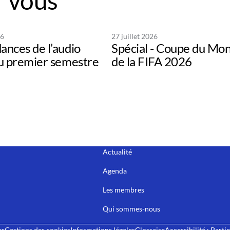
 vous
26
27 juillet 2026
ances de l’audio
Spécial - Coupe du Mo
au premier semestre
de la FIFA 2026
Actualité
Agenda
Les membres
Qui sommes-nous
es
Gestions des cookies
Informations légales
Glossaire
Accessibilité : Part