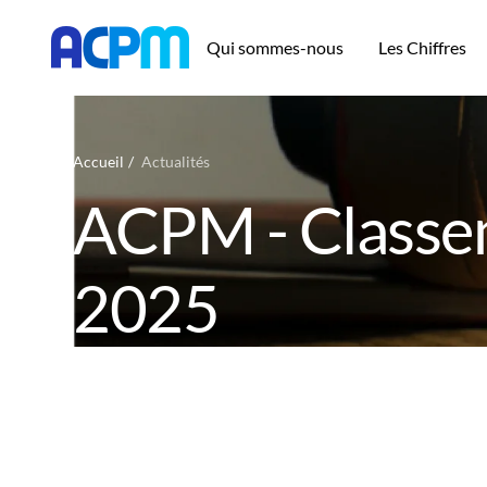
Qui sommes-nous
Les Chiffres
Accueil
Actualités
ACPM - Classem
2025