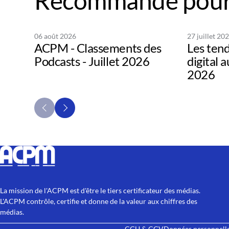
Recommandé pour
06 août 2026
27 juillet 20
ACPM - Classements des
Les tend
Podcasts - Juillet 2026
digital 
2026
La mission de l'ACPM est d'être le tiers certificateur des médias.
L'ACPM contrôle, certifie et donne de la valeur aux chiffres des
médias.
CGU & CGV
Données personnell