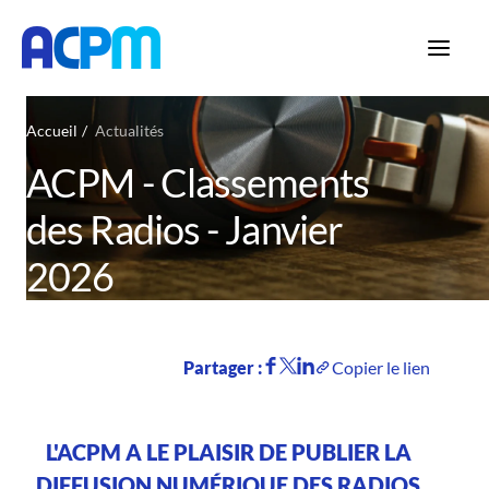
Accueil
Actualités
ACPM - Classements
des Radios - Janvier
2026
Partager :
Copier le lien
L'ACPM A LE PLAISIR DE PUBLIER LA
DIFFUSION NUMÉRIQUE DES RADIOS