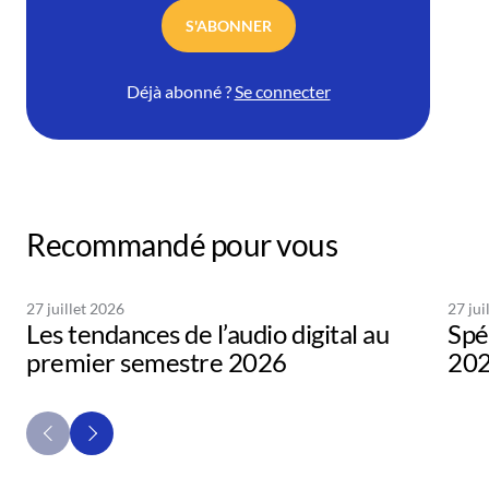
S'ABONNER
Déjà abonné ?
Se connecter
Recommandé pour vous
27 juillet 2026
27 jui
Les tendances de l’audio digital au
Spé
premier semestre 2026
20