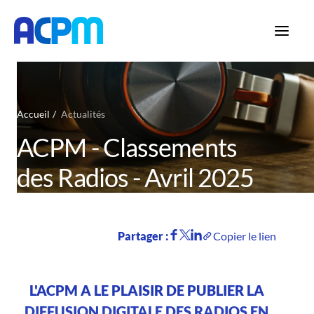
Accueil
Actualités
ACPM - Classements
des Radios - Avril 2025
Partager :
Copier le lien
L'ACPM A LE PLAISIR DE PUBLIER LA
DIFFUSION DIGITALE DES RADIOS EN