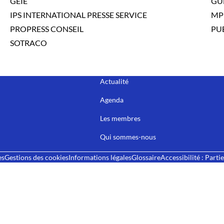
GEIE
GU
IPS INTERNATIONAL PRESSE SERVICE
MP
PROPRESS CONSEIL
PUB
SOTRACO
Actualité
Agenda
Les membres
Qui sommes-nous
es
Gestions des cookies
Informations légales
Glossaire
Accessibilité : Part