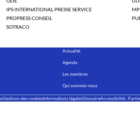
GEIE
GU
IPS INTERNATIONAL PRESSE SERVICE
MP
PROPRESS CONSEIL
PUB
SOTRACO
Actualité
Agenda
Les membres
Qui sommes-nous
es
Gestions des cookies
Informations légales
Glossaire
Accessibilité : Part