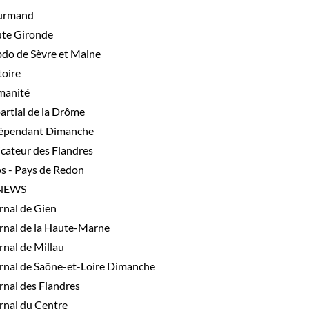
urmand
te Gironde
do de Sèvre et Maine
toire
anité
artial de la Drôme
épendant Dimanche
icateur des Flandres
os - Pays de Redon
NEWS
rnal de Gien
rnal de la Haute-Marne
rnal de Millau
rnal de Saône-et-Loire Dimanche
rnal des Flandres
rnal du Centre