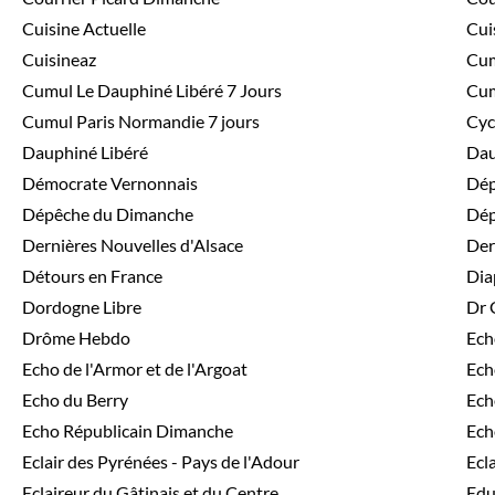
Cuisine Actuelle
Cui
Cuisineaz
Cum
Cumul Le Dauphiné Libéré 7 Jours
Cum
Cumul Paris Normandie 7 jours
Cyc
Dauphiné Libéré
Dau
Démocrate Vernonnais
Dép
Dépêche du Dimanche
Dép
Dernières Nouvelles d'Alsace
Der
Détours en France
Dia
Dordogne Libre
Dr 
Drôme Hebdo
Ech
Echo de l'Armor et de l'Argoat
Ech
Echo du Berry
Ech
Echo Républicain Dimanche
Ech
Eclair des Pyrénées - Pays de l'Adour
Ecl
Eclaireur du Gâtinais et du Centre
Edu