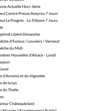
sine Actuelle Hors-Série
ul Centre Presse Aveyron 7 Jours
ul Le Progrès - La Tribune 7 Jours
le
phiné Libéré Dimanche
êche d'Evreux / Louviers / Verneuil
êche du Midi
nières Nouvelles d'Alsace - Lundi
pason
Good
o d'Ancenis et du Vignoble
o de la Lys
o du Thelle
os
aireur Châteaubriant
c'Mag (ex L'Enseignement Public)