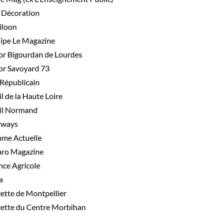
e Décoration
iloon
ipe Le Magazine
or Bigourdan de Lourdes
or Savoyard 73
 Républicain
il de la Haute Loire
il Normand
rways
me Actuelle
aro Magazine
nce Agricole
a
ette de Montpellier
ette du Centre Morbihan