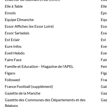
Elle à Table
Ell
Envols
Eps
Equipe Dimanche
Equ
Essor Affiches (ex Essor Loire)
Ess
Essor Sarladais
Ess
Est Eclair
Est
Eure Infos
Eve
Eveil Hebdo
Eve
Faire Face
Fai
Famille et Education - Magazine de l'APEL
Fem
Figaro
Fig
Followed
Fra
France Football (supplément)
Gal
Gazette de la Manche
Gaz
Gazette des Communes des Départements et des
Gaz
Régions