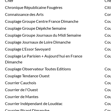
Chef
Che
Chronique Républicaine Fougères
Cit
Connaissance des Arts
Cor
Couplage Groupe Centre France Dimanche
Cou
Couplage Groupe Dépêche Semaine
Cou
Couplage Groupe Journaux du Midi Semaine
Cou
Couplage Journaux de Loire Dimanche
Cou
Couplage L'Essor Savoyard
Cou
Couplage Le Parisien + Aujourd'hui en France
Cou
Dimanche
Couplage Observateur Toutes Editions
Cou
Couplage Tendance Ouest
Cou
Courrier Cauchois
Cou
Courrier de l'Ouest
Cou
Courrier de Mantes
Cou
Courrier Indépendant de Loudéac
Cou
Courrier Picard Dimanche
Cou