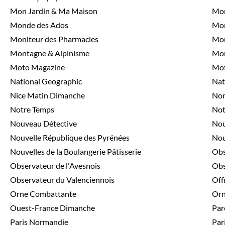
Mon Jardin & Ma Maison
Mon
Monde des Ados
Mon
Moniteur des Pharmacies
Mon
Montagne & Alpinisme
Mon
Moto Magazine
Mot
National Geographic
Nat
Nice Matin Dimanche
Nor
Notre Temps
Not
Nouveau Détective
Nou
Nouvelle République des Pyrénées
Nou
Nouvelles de la Boulangerie Pâtisserie
Obs
Observateur de l'Avesnois
Obs
Observateur du Valenciennois
Off
Orne Combattante
Orn
Ouest-France Dimanche
Par
Paris Normandie
Par