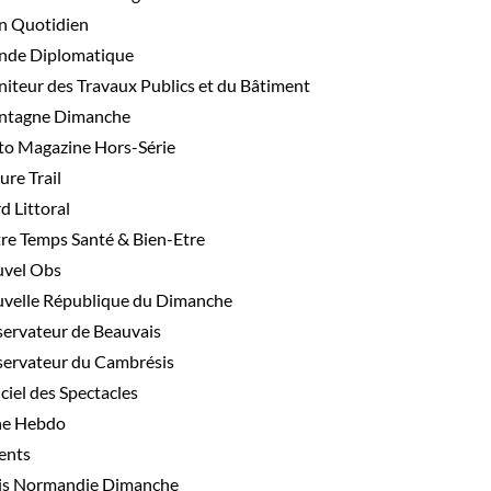
 Quotidien
de Diplomatique
iteur des Travaux Publics et du Bâtiment
tagne Dimanche
o Magazine Hors-Série
ure Trail
d Littoral
re Temps Santé & Bien-Etre
vel Obs
velle République du Dimanche
ervateur de Beauvais
ervateur du Cambrésis
iciel des Spectacles
e Hebdo
ents
is Normandie Dimanche