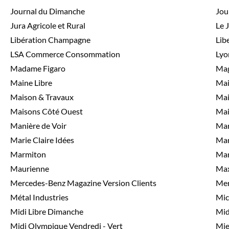
Journal du Dimanche
Jou
Jura Agricole et Rural
Le 
Libération Champagne
Lib
LSA Commerce Consommation
Lyo
Madame Figaro
Mag
Maine Libre
Mai
Maison & Travaux
Mai
Maisons Côté Ouest
Mai
Manière de Voir
Mar
Marie Claire Idées
Mar
Marmiton
Ma
Maurienne
Max
Mercedes-Benz Magazine Version Clients
Mer
Métal Industries
Mic
Midi Libre Dimanche
Mid
Midi Olympique Vendredi - Vert
Mie