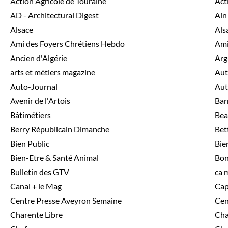
Action Agricole de Touraine
Act
AD - Architectural Digest
Ain
Alsace
Als
Ami des Foyers Chrétiens Hebdo
Ami
Ancien d'Algérie
Arg
arts et métiers magazine
Aut
Auto-Journal
Aut
Avenir de l'Artois
Bar
Bâtimétiers
Bea
Berry Républicain Dimanche
Bet
Bien Public
Bie
Bien-Etre & Santé Animal
Bon
Bulletin des GTV
ca 
Canal + le Mag
Cap
Centre Presse Aveyron Semaine
Cen
Charente Libre
Cha