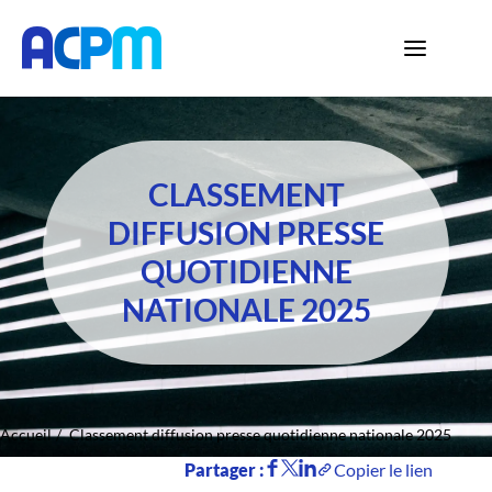
CLASSEMENT
DIFFUSION PRESSE
QUOTIDIENNE
NATIONALE 2025
Accueil
Classement diffusion presse quotidienne nationale 2025
Partager :
Copier le lien