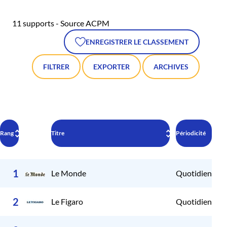
11 supports - Source ACPM
ENREGISTRER LE CLASSEMENT
FILTRER
EXPORTER
ARCHIVES
Rang
Titre
Périodicité
Pér
1
Le Monde
Quotidien
2
2
Le Figaro
Quotidien
2