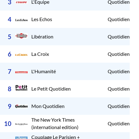
3
L'Equipe
Quotidien
2
4
Les Echos
Quotidien
2
5
Libération
Quotidien
2
6
La Croix
Quotidien
2
7
L'Humanité
Quotidien
2
8
Le Petit Quotidien
Quotidien
2
9
Mon Quotidien
Quotidien
2
The New York Times
10
Quotidien
2
(international edition)
Couplage Le Parisien +