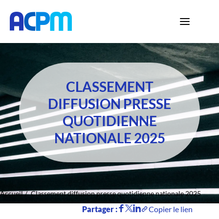
CLASSEMENT
DIFFUSION PRESSE
QUOTIDIENNE
NATIONALE 2025
Accueil
Classement diffusion presse quotidienne nationale 2025
Partager :
Copier le lien