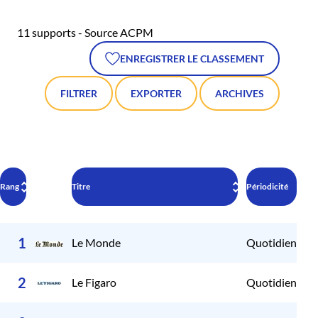
11 supports - Source ACPM
ENREGISTRER LE CLASSEMENT
FILTRER
EXPORTER
ARCHIVES
Rang
Titre
Périodicité
Pér
1
Le Monde
Quotidien
2
2
Le Figaro
Quotidien
2