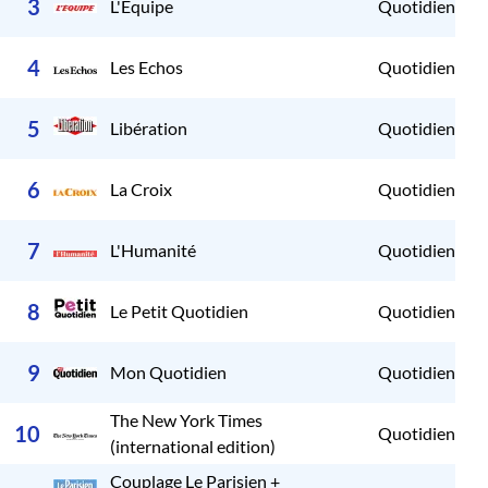
3
L'Equipe
Quotidien
2
4
Les Echos
Quotidien
2
5
Libération
Quotidien
2
6
La Croix
Quotidien
2
7
L'Humanité
Quotidien
2
8
Le Petit Quotidien
Quotidien
2
9
Mon Quotidien
Quotidien
2
The New York Times
10
Quotidien
2
(international edition)
Couplage Le Parisien +