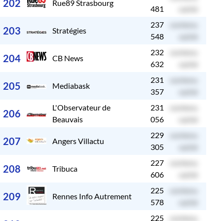
202
Rue89 Strasbourg
481
caché
237
contenu
c
203
Stratégies
548
caché
232
contenu
c
204
CB News
632
caché
231
contenu
c
205
Mediabask
357
caché
L'Observateur de
231
contenu
c
206
Beauvais
056
caché
229
contenu
c
207
Angers Villactu
305
caché
227
contenu
c
208
Tribuca
606
caché
225
contenu
c
209
Rennes Info Autrement
578
caché
225
contenu
c