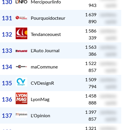
130
Mercipourlinfo
943
caché
1 639
contenu
c
131
Pourquoidocteur
890
caché
1 586
contenu
c
132
Tendanceouest
339
caché
1 563
contenu
c
133
L'Auto Journal
386
caché
1 522
contenu
c
134
maCommune
857
caché
1 509
contenu
c
135
CVDesignR
794
caché
1 458
contenu
c
136
LyonMag
888
caché
1 397
contenu
c
137
L'Opinion
857
caché
1 321
contenu
c