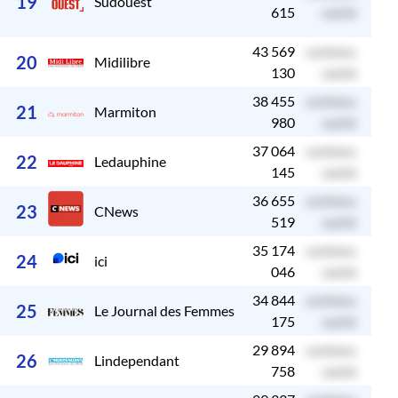
19
Sudouest
615
caché
43 569
contenu
c
20
Midilibre
130
caché
38 455
contenu
c
21
Marmiton
980
caché
37 064
contenu
c
22
Ledauphine
145
caché
36 655
contenu
c
23
CNews
519
caché
35 174
contenu
c
24
ici
046
caché
34 844
contenu
c
25
Le Journal des Femmes
175
caché
29 894
contenu
c
26
Lindependant
758
caché