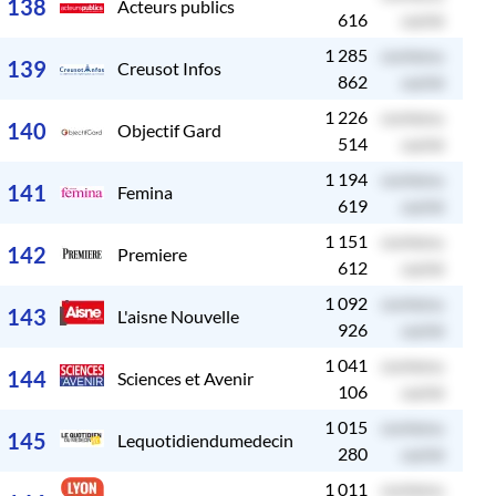
138
Acteurs publics
616
caché
1 285
contenu
c
139
Creusot Infos
862
caché
1 226
contenu
c
140
Objectif Gard
514
caché
1 194
contenu
c
141
Femina
619
caché
1 151
contenu
c
142
Premiere
612
caché
1 092
contenu
c
143
L'aisne Nouvelle
926
caché
1 041
contenu
c
144
Sciences et Avenir
106
caché
1 015
contenu
c
145
Lequotidiendumedecin
280
caché
1 011
contenu
c