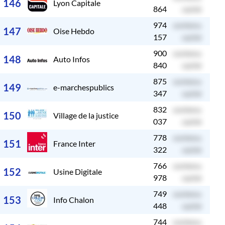
146
Lyon Capitale
864
caché
974
contenu
c
147
Oise Hebdo
157
caché
900
contenu
c
148
Auto Infos
840
caché
875
contenu
c
149
e-marchespublics
347
caché
832
contenu
c
150
Village de la justice
037
caché
778
contenu
c
151
France Inter
322
caché
766
contenu
c
152
Usine Digitale
978
caché
749
contenu
c
153
Info Chalon
448
caché
744
contenu
c