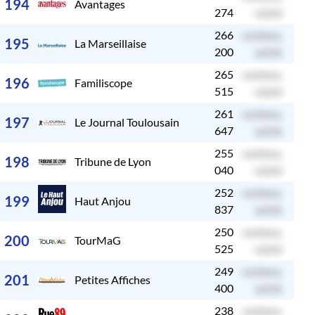
194
Avantages
274
caché
266
contenu
c
195
La Marseillaise
200
caché
265
contenu
c
196
Familiscope
515
caché
261
contenu
c
197
Le Journal Toulousain
647
caché
255
contenu
c
198
Tribune de Lyon
040
caché
252
contenu
c
199
Haut Anjou
837
caché
250
contenu
c
200
TourMaG
525
caché
249
contenu
c
201
Petites Affiches
400
caché
238
contenu
c