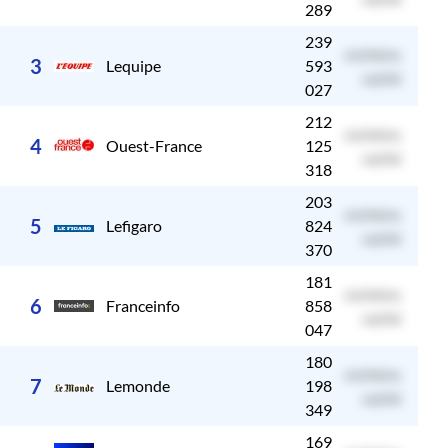
289
239
contenu
c
3
Lequipe
593
caché
027
212
contenu
c
4
Ouest-France
125
caché
318
203
contenu
c
5
Lefigaro
824
caché
370
181
contenu
c
6
Franceinfo
858
caché
047
180
contenu
c
7
Lemonde
198
caché
349
169