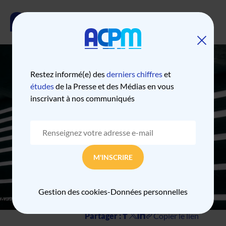
Restez informé(e) des
derniers chiffres
et
CLASSEMENT DES
études
de la Presse et des Médias en vous
inscrivant à nos communiqués
MARQUES
NUMÉRIQUES JUIN
2026
M'INSCRIRE
Gestion des cookies
-
Données personnelles
Accueil
Classement des marques numériques juin 2026
Partager :
Copier le lien