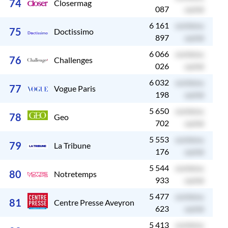
74
Closermag
087
caché
6 161
contenu
c
75
Doctissimo
897
caché
6 066
contenu
c
76
Challenges
026
caché
6 032
contenu
c
77
Vogue Paris
198
caché
5 650
contenu
c
78
Geo
702
caché
5 553
contenu
c
79
La Tribune
176
caché
5 544
contenu
c
80
Notretemps
933
caché
5 477
contenu
c
81
Centre Presse Aveyron
623
caché
5 413
contenu
c