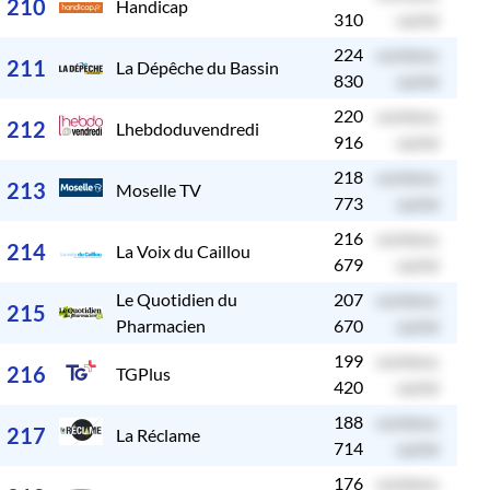
210
Handicap
310
caché
224
contenu
c
211
La Dépêche du Bassin
830
caché
220
contenu
c
212
Lhebdoduvendredi
916
caché
218
contenu
c
213
Moselle TV
773
caché
216
contenu
c
214
La Voix du Caillou
679
caché
Le Quotidien du
207
contenu
c
215
Pharmacien
670
caché
199
contenu
c
216
TGPlus
420
caché
188
contenu
c
217
La Réclame
714
caché
176
contenu
c