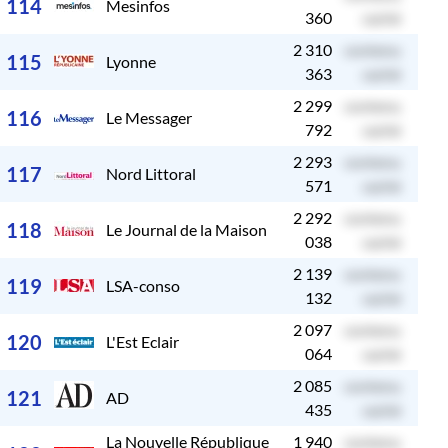
114
Mesinfos
360
caché
2 310
contenu
c
115
Lyonne
363
caché
2 299
contenu
c
116
Le Messager
792
caché
2 293
contenu
c
117
Nord Littoral
571
caché
2 292
contenu
c
118
Le Journal de la Maison
038
caché
2 139
contenu
c
119
LSA-conso
132
caché
2 097
contenu
c
120
L'Est Eclair
064
caché
2 085
contenu
c
121
AD
435
caché
La Nouvelle République
1 940
contenu
c