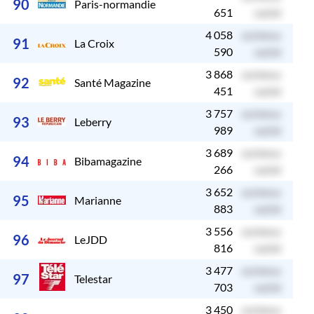
90
Paris-normandie
651
caché
4 058
contenu
c
91
La Croix
590
caché
3 868
contenu
c
92
Santé Magazine
451
caché
3 757
contenu
c
93
Leberry
989
caché
3 689
contenu
c
94
Bibamagazine
266
caché
3 652
contenu
c
95
Marianne
883
caché
3 556
contenu
c
96
LeJDD
816
caché
3 477
contenu
c
97
Telestar
703
caché
3 450
contenu
c