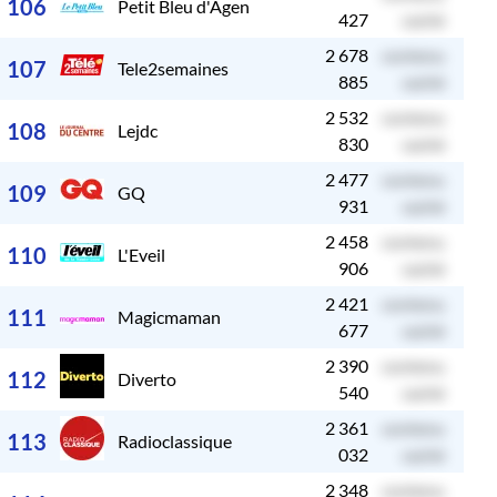
106
Petit Bleu d'Agen
427
caché
2 678
contenu
c
107
Tele2semaines
885
caché
2 532
contenu
c
108
Lejdc
830
caché
2 477
contenu
c
109
GQ
931
caché
2 458
contenu
c
110
L'Eveil
906
caché
2 421
contenu
c
111
Magicmaman
677
caché
2 390
contenu
c
112
Diverto
540
caché
2 361
contenu
c
113
Radioclassique
032
caché
2 348
contenu
c