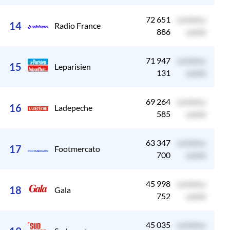
72 651
contenu
c
14
Radio France
886
caché
71 947
contenu
c
15
Leparisien
131
caché
69 264
contenu
c
16
Ladepeche
585
caché
63 347
contenu
c
17
Footmercato
700
caché
45 998
contenu
c
18
Gala
752
caché
45 035
contenu
c