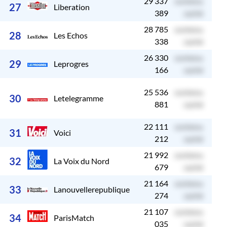
29 337
contenu
c
27
Liberation
389
caché
28 785
contenu
c
28
Les Echos
338
caché
26 330
contenu
c
29
Leprogres
166
caché
25 536
contenu
c
30
Letelegramme
881
caché
22 111
contenu
c
31
Voici
212
caché
21 992
contenu
c
32
La Voix du Nord
679
caché
21 164
contenu
c
33
Lanouvellerepublique
274
caché
21 107
contenu
c
34
ParisMatch
035
caché