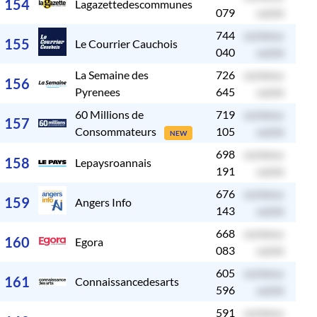
154
Lagazettedescommunes
079
caché
744
contenu
c
155
Le Courrier Cauchois
040
caché
La Semaine des
726
contenu
c
156
Pyrenees
645
caché
60 Millions de
719
contenu
c
157
Consommateurs
105
caché
NEW
698
contenu
c
158
Lepaysroannais
191
caché
676
contenu
c
159
Angers Info
143
caché
668
contenu
c
160
Egora
083
caché
605
contenu
c
161
Connaissancedesarts
596
caché
591
contenu
c