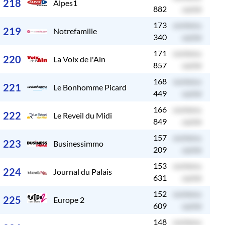
218
Alpes1
882
caché
173
contenu
c
219
Notrefamille
340
caché
171
contenu
c
220
La Voix de l'Ain
857
caché
168
contenu
c
221
Le Bonhomme Picard
449
caché
166
contenu
c
222
Le Reveil du Midi
849
caché
157
contenu
c
223
Businessimmo
209
caché
153
contenu
c
224
Journal du Palais
631
caché
152
contenu
c
225
Europe 2
609
caché
148
contenu
c