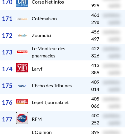
170
Corse Net Infos
929
caché
461
contenu
c
171
Cotémaison
298
caché
456
contenu
c
172
Zoomdici
497
caché
Le Moniteur des
422
contenu
c
173
pharmacies
826
caché
413
contenu
c
174
Larvf
389
caché
409
contenu
c
175
L'Echo des Tribunes
014
caché
405
contenu
c
176
Lepetitjournal.net
066
caché
400
contenu
c
177
RFM
252
caché
L'Opinion
399
contenu
c