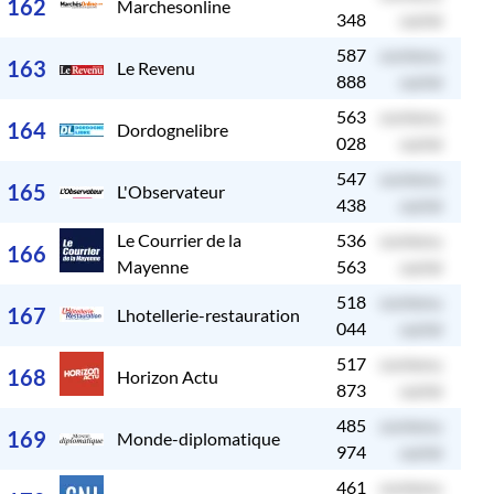
162
Marchesonline
348
caché
587
contenu
c
163
Le Revenu
888
caché
563
contenu
c
164
Dordognelibre
028
caché
547
contenu
c
165
L'Observateur
438
caché
Le Courrier de la
536
contenu
c
166
Mayenne
563
caché
518
contenu
c
167
Lhotellerie-restauration
044
caché
517
contenu
c
168
Horizon Actu
873
caché
485
contenu
c
169
Monde-diplomatique
974
caché
461
contenu
c