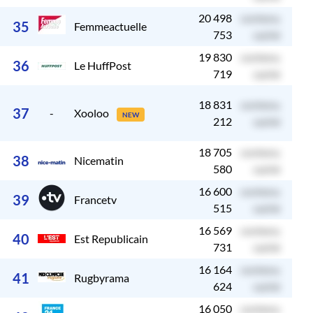
20 498
contenu
c
35
Femmeactuelle
753
caché
19 830
contenu
c
36
Le HuffPost
719
caché
18 831
contenu
c
37
-
Xooloo
NEW
212
caché
18 705
contenu
c
38
Nicematin
580
caché
16 600
contenu
c
39
Francetv
515
caché
16 569
contenu
c
40
Est Republicain
731
caché
16 164
contenu
c
41
Rugbyrama
624
caché
16 050
contenu
c