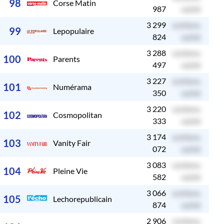
98
Corse Matin
987
caché
3 299
contenu
c
99
Lepopulaire
824
caché
3 288
contenu
c
100
Parents
497
caché
3 227
contenu
c
101
Numérama
350
caché
3 220
contenu
c
102
Cosmopolitan
333
caché
3 174
contenu
c
103
Vanity Fair
072
caché
3 083
contenu
c
104
Pleine Vie
582
caché
3 066
contenu
c
105
Lechorepublicain
874
caché
2 906
contenu
c