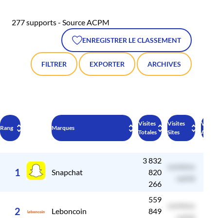
277 supports - Source ACPM
ENREGISTRER LE CLASSEMENT
FILTRER
EXPORTER
ARCHIVES
Visites
Visites
Visite
Rang
Marques
Totales
Sites
Applic
3 832
contenu
c
1
Snapchat
820
caché
266
559
contenu
c
2
Leboncoin
849
caché