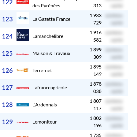
122
des Pyrénées
313
caché
1 933
contenu
c
123
La Gazette France
729
caché
1 916
contenu
c
124
Lamanchelibre
582
caché
1 899
contenu
c
125
Maison & Travaux
309
caché
1 895
contenu
c
126
Terre-net
149
caché
1 878
contenu
c
127
Lafranceagricole
038
caché
1 807
contenu
c
128
L'Ardennais
117
caché
1 802
contenu
c
129
Lemoniteur
196
caché
1 735
contenu
c