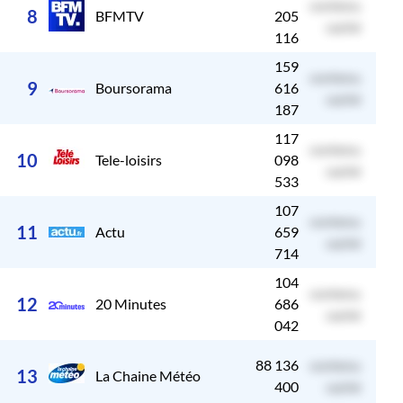
contenu
c
8
BFMTV
205
caché
116
159
contenu
c
9
Boursorama
616
caché
187
117
contenu
c
10
Tele-loisirs
098
caché
533
107
contenu
c
11
Actu
659
caché
714
104
contenu
c
12
20 Minutes
686
caché
042
88 136
contenu
c
13
La Chaine Météo
400
caché