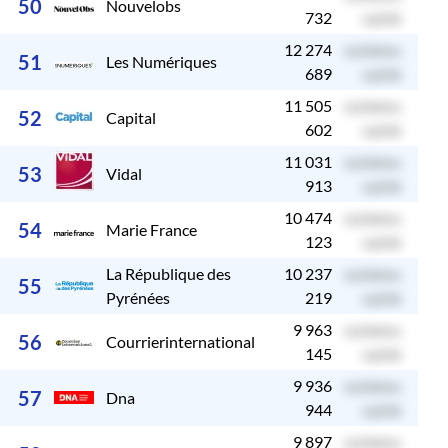
50
Nouvelobs
732
caché
12 274
contenu
c
51
Les Numériques
689
caché
11 505
contenu
c
52
Capital
602
caché
11 031
contenu
c
53
Vidal
913
caché
10 474
contenu
c
54
Marie France
123
caché
La République des
10 237
contenu
c
55
Pyrénées
219
caché
9 963
contenu
c
56
Courrierinternational
145
caché
9 936
contenu
c
57
Dna
944
caché
9 897
contenu
c