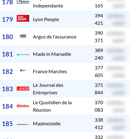
178
Independante
165
caché
394
contenu
c
179
Lyon People
421
caché
390
contenu
c
180
Argus de l'assurance
371
caché
389
contenu
c
181
Made in Marseille
240
caché
377
contenu
c
182
France Marches
605
caché
Le Journal des
375
contenu
c
183
Entreprises
844
caché
Le Quotidien de la
370
contenu
c
184
Réunion
083
caché
338
contenu
c
185
Madmoizelle
412
caché
332
contenu
c