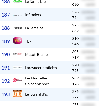
186
Le Tarn Libre
630
caché
328
contenu
c
187
Infirmiers
734
caché
325
contenu
c
188
La Semaine
382
caché
310
contenu
c
189
TL7
346
caché
305
contenu
c
190
Matot-Braine
717
caché
290
contenu
c
191
Larevuedupraticien
795
caché
Les Nouvelles
289
contenu
c
192
Calédoniennes
198
caché
276
contenu
c
193
Le journal d'ici
797
caché
275
contenu
c