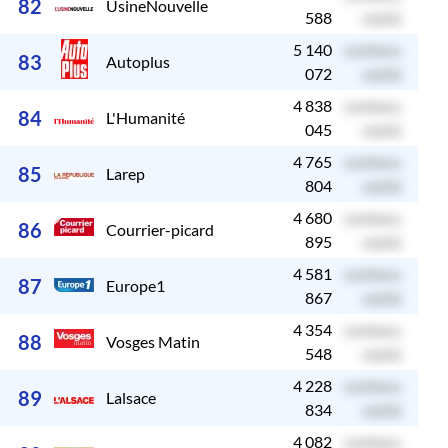
82
UsineNouvelle
588
caché
5 140
contenu
c
83
Autoplus
072
caché
4 838
contenu
c
84
L'Humanité
045
caché
4 765
contenu
c
85
Larep
804
caché
4 680
contenu
c
86
Courrier-picard
895
caché
4 581
contenu
c
87
Europe1
867
caché
4 354
contenu
c
88
Vosges Matin
548
caché
4 228
contenu
c
89
Lalsace
834
caché
4 082
contenu
c