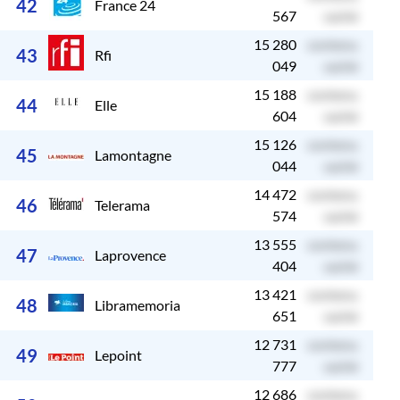
42
France 24
567
caché
15 280
contenu
c
43
Rfi
049
caché
15 188
contenu
c
44
Elle
604
caché
15 126
contenu
c
45
Lamontagne
044
caché
14 472
contenu
c
46
Telerama
574
caché
13 555
contenu
c
47
Laprovence
404
caché
13 421
contenu
c
48
Libramemoria
651
caché
12 731
contenu
c
49
Lepoint
777
caché
12 686
contenu
c