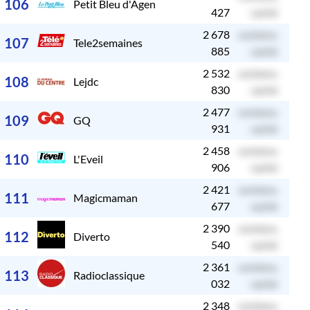
106
Petit Bleu d'Agen
427
caché
2 678
contenu
c
107
Tele2semaines
885
caché
2 532
contenu
c
108
Lejdc
830
caché
2 477
contenu
c
109
GQ
931
caché
2 458
contenu
c
110
L'Eveil
906
caché
2 421
contenu
c
111
Magicmaman
677
caché
2 390
contenu
c
112
Diverto
540
caché
2 361
contenu
c
113
Radioclassique
032
caché
2 348
contenu
c