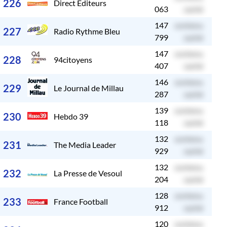
226
Direct Editeurs
063
caché
147
contenu
c
227
Radio Rythme Bleu
799
caché
147
contenu
c
228
94citoyens
407
caché
146
contenu
c
229
Le Journal de Millau
287
caché
139
contenu
c
230
Hebdo 39
118
caché
132
contenu
c
231
The Media Leader
929
caché
132
contenu
c
232
La Presse de Vesoul
204
caché
128
contenu
c
233
France Football
912
caché
120
contenu
c