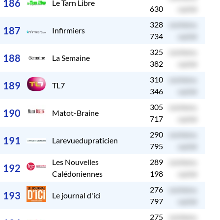
186
Le Tarn Libre
630
caché
328
contenu
c
187
Infirmiers
734
caché
325
contenu
c
188
La Semaine
382
caché
310
contenu
c
189
TL7
346
caché
305
contenu
c
190
Matot-Braine
717
caché
290
contenu
c
191
Larevuedupraticien
795
caché
Les Nouvelles
289
contenu
c
192
Calédoniennes
198
caché
276
contenu
c
193
Le journal d'ici
797
caché
275
contenu
c