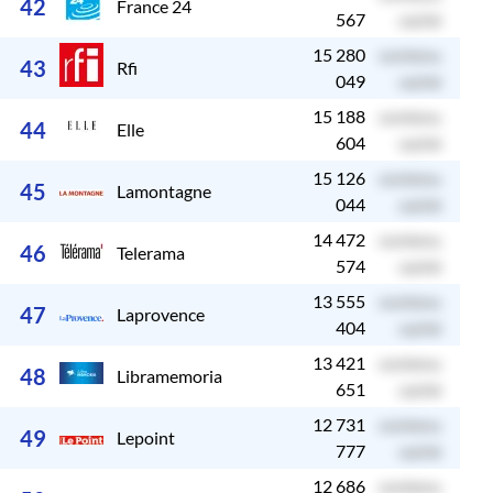
42
France 24
567
caché
15 280
contenu
c
43
Rfi
049
caché
15 188
contenu
c
44
Elle
604
caché
15 126
contenu
c
45
Lamontagne
044
caché
14 472
contenu
c
46
Telerama
574
caché
13 555
contenu
c
47
Laprovence
404
caché
13 421
contenu
c
48
Libramemoria
651
caché
12 731
contenu
c
49
Lepoint
777
caché
12 686
contenu
c