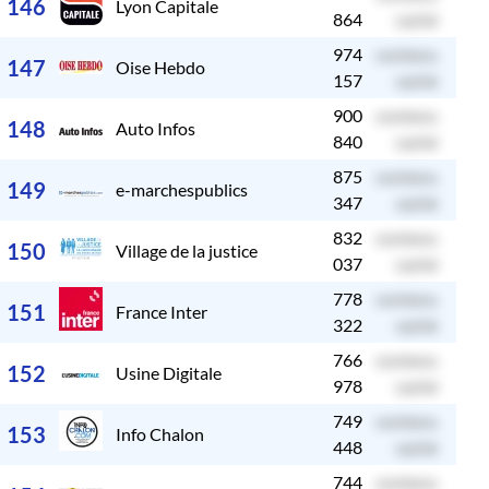
146
Lyon Capitale
864
caché
974
contenu
c
147
Oise Hebdo
157
caché
900
contenu
c
148
Auto Infos
840
caché
875
contenu
c
149
e-marchespublics
347
caché
832
contenu
c
150
Village de la justice
037
caché
778
contenu
c
151
France Inter
322
caché
766
contenu
c
152
Usine Digitale
978
caché
749
contenu
c
153
Info Chalon
448
caché
744
contenu
c