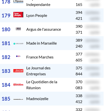
178
Independante
165
caché
394
contenu
c
179
Lyon People
421
caché
390
contenu
c
180
Argus de l'assurance
371
caché
389
contenu
c
181
Made in Marseille
240
caché
377
contenu
c
182
France Marches
605
caché
Le Journal des
375
contenu
c
183
Entreprises
844
caché
Le Quotidien de la
370
contenu
c
184
Réunion
083
caché
338
contenu
c
185
Madmoizelle
412
caché
332
contenu
c