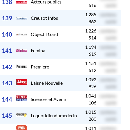
138
Acteurs publics
616
caché
1 285
contenu
c
139
Creusot Infos
862
caché
1 226
contenu
c
140
Objectif Gard
514
caché
1 194
contenu
c
141
Femina
619
caché
1 151
contenu
c
142
Premiere
612
caché
1 092
contenu
c
143
L'aisne Nouvelle
926
caché
1 041
contenu
c
144
Sciences et Avenir
106
caché
1 015
contenu
c
145
Lequotidiendumedecin
280
caché
1 011
contenu
c