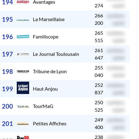
194
Avantages
274
caché
266
contenu
c
195
La Marseillaise
200
caché
265
contenu
c
196
Familiscope
515
caché
261
contenu
c
197
Le Journal Toulousain
647
caché
255
contenu
c
198
Tribune de Lyon
040
caché
252
contenu
c
199
Haut Anjou
837
caché
250
contenu
c
200
TourMaG
525
caché
249
contenu
c
201
Petites Affiches
400
caché
238
contenu
c