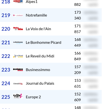
218
Alpes1
882
caché
173
contenu
c
219
Notrefamille
340
caché
171
contenu
c
220
La Voix de l'Ain
857
caché
168
contenu
c
221
Le Bonhomme Picard
449
caché
166
contenu
c
222
Le Reveil du Midi
849
caché
157
contenu
c
223
Businessimmo
209
caché
153
contenu
c
224
Journal du Palais
631
caché
152
contenu
c
225
Europe 2
609
caché
148
contenu
c