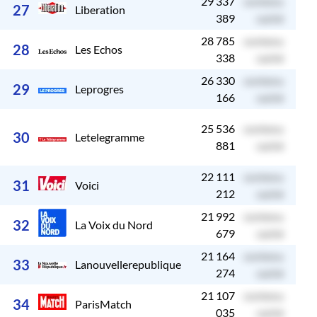
29 337
contenu
c
27
Liberation
389
caché
28 785
contenu
c
28
Les Echos
338
caché
26 330
contenu
c
29
Leprogres
166
caché
25 536
contenu
c
30
Letelegramme
881
caché
22 111
contenu
c
31
Voici
212
caché
21 992
contenu
c
32
La Voix du Nord
679
caché
21 164
contenu
c
33
Lanouvellerepublique
274
caché
21 107
contenu
c
34
ParisMatch
035
caché