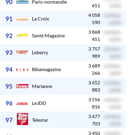
90
Paris-normandie
651
caché
4 058
contenu
c
91
La Croix
590
caché
3 868
contenu
c
92
Santé Magazine
451
caché
3 757
contenu
c
93
Leberry
989
caché
3 689
contenu
c
94
Bibamagazine
266
caché
3 652
contenu
c
95
Marianne
883
caché
3 556
contenu
c
96
LeJDD
816
caché
3 477
contenu
c
97
Telestar
703
caché
3 450
contenu
c