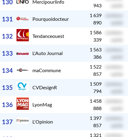
130
Mercipourlinfo
943
caché
1 639
contenu
c
131
Pourquoidocteur
890
caché
1 586
contenu
c
132
Tendanceouest
339
caché
1 563
contenu
c
133
L'Auto Journal
386
caché
1 522
contenu
c
134
maCommune
857
caché
1 509
contenu
c
135
CVDesignR
794
caché
1 458
contenu
c
136
LyonMag
888
caché
1 397
contenu
c
137
L'Opinion
857
caché
1 321
contenu
c