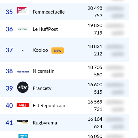
20 498
contenu
c
35
Femmeactuelle
753
caché
19 830
contenu
c
36
Le HuffPost
719
caché
18 831
contenu
c
37
-
Xooloo
NEW
212
caché
18 705
contenu
c
38
Nicematin
580
caché
16 600
contenu
c
39
Francetv
515
caché
16 569
contenu
c
40
Est Republicain
731
caché
16 164
contenu
c
41
Rugbyrama
624
caché
16 050
contenu
c