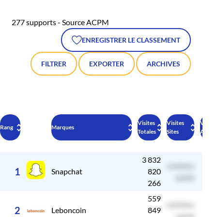
277 supports - Source ACPM
ENREGISTRER LE CLASSEMENT
FILTRER
EXPORTER
ARCHIVES
Visites
Visites
Visite
Rang
Marques
Totales
Sites
Applic
3 832
contenu
c
1
Snapchat
820
caché
266
559
contenu
c
2
Leboncoin
849
caché