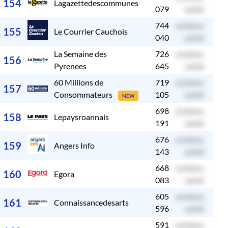
154
Lagazettedescommunes
079
caché
744
contenu
c
155
Le Courrier Cauchois
040
caché
La Semaine des
726
contenu
c
156
Pyrenees
645
caché
60 Millions de
719
contenu
c
157
Consommateurs
105
caché
NEW
698
contenu
c
158
Lepaysroannais
191
caché
676
contenu
c
159
Angers Info
143
caché
668
contenu
c
160
Egora
083
caché
605
contenu
c
161
Connaissancedesarts
596
caché
591
contenu
c