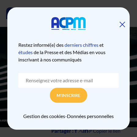
Restez informé(e) des
derniers chiffres
et
CLASSEMENT DES
études
de la Presse et des Médias en vous
inscrivant à nos communiqués
MARQUES
NUMÉRIQUES JUIN
2026
M'INSCRIRE
Gestion des cookies
-
Données personnelles
Accueil
Classement des marques numériques juin 2026
Partager :
Copier le lien