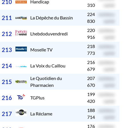
210
Handicap
310
caché
224
contenu
c
211
La Dépêche du Bassin
830
caché
220
contenu
c
212
Lhebdoduvendredi
916
caché
218
contenu
c
213
Moselle TV
773
caché
216
contenu
c
214
La Voix du Caillou
679
caché
Le Quotidien du
207
contenu
c
215
Pharmacien
670
caché
199
contenu
c
216
TGPlus
420
caché
188
contenu
c
217
La Réclame
714
caché
176
contenu
c