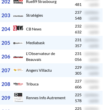
202
Rue89 Strasbourg
481
caché
237
contenu
c
203
Stratégies
548
caché
232
contenu
c
204
CB News
632
caché
231
contenu
c
205
Mediabask
357
caché
L'Observateur de
231
contenu
c
206
Beauvais
056
caché
229
contenu
c
207
Angers Villactu
305
caché
227
contenu
c
208
Tribuca
606
caché
225
contenu
c
209
Rennes Info Autrement
578
caché
225
contenu
c