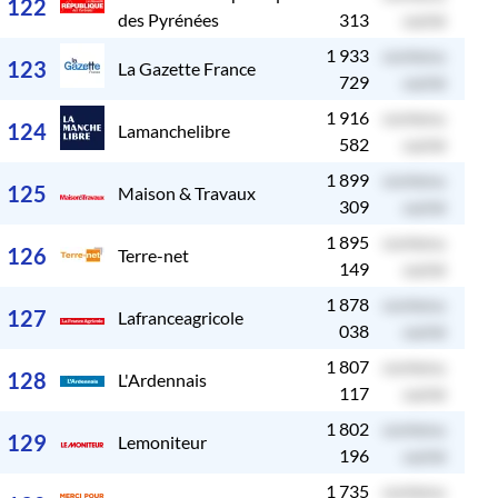
122
des Pyrénées
313
caché
1 933
contenu
c
123
La Gazette France
729
caché
1 916
contenu
c
124
Lamanchelibre
582
caché
1 899
contenu
c
125
Maison & Travaux
309
caché
1 895
contenu
c
126
Terre-net
149
caché
1 878
contenu
c
127
Lafranceagricole
038
caché
1 807
contenu
c
128
L'Ardennais
117
caché
1 802
contenu
c
129
Lemoniteur
196
caché
1 735
contenu
c