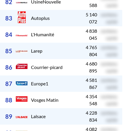
82
UsineNouvelle
588
caché
5 140
contenu
c
83
Autoplus
072
caché
4 838
contenu
c
84
L'Humanité
045
caché
4 765
contenu
c
85
Larep
804
caché
4 680
contenu
c
86
Courrier-picard
895
caché
4 581
contenu
c
87
Europe1
867
caché
4 354
contenu
c
88
Vosges Matin
548
caché
4 228
contenu
c
89
Lalsace
834
caché
4 082
contenu
c