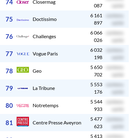
74
Closermag
087
caché
6 161
contenu
c
75
Doctissimo
897
caché
6 066
contenu
c
76
Challenges
026
caché
6 032
contenu
c
77
Vogue Paris
198
caché
5 650
contenu
c
78
Geo
702
caché
5 553
contenu
c
79
La Tribune
176
caché
5 544
contenu
c
80
Notretemps
933
caché
5 477
contenu
c
81
Centre Presse Aveyron
623
caché
5 413
contenu
c