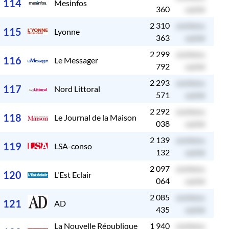
114
Mesinfos
360
caché
2 310
contenu
c
115
Lyonne
363
caché
2 299
contenu
c
116
Le Messager
792
caché
2 293
contenu
c
117
Nord Littoral
571
caché
2 292
contenu
c
118
Le Journal de la Maison
038
caché
2 139
contenu
c
119
LSA-conso
132
caché
2 097
contenu
c
120
L'Est Eclair
064
caché
2 085
contenu
c
121
AD
435
caché
La Nouvelle République
1 940
contenu
c