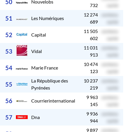
50
Nouvelobs
732
caché
12 274
contenu
c
51
Les Numériques
689
caché
11 505
contenu
c
52
Capital
602
caché
11 031
contenu
c
53
Vidal
913
caché
10 474
contenu
c
54
Marie France
123
caché
La République des
10 237
contenu
c
55
Pyrénées
219
caché
9 963
contenu
c
56
Courrierinternational
145
caché
9 936
contenu
c
57
Dna
944
caché
9 897
contenu
c