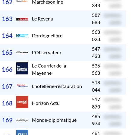
162
Marchesonline
348
caché
587
contenu
c
163
Le Revenu
888
caché
563
contenu
c
164
Dordognelibre
028
caché
547
contenu
c
165
L'Observateur
438
caché
Le Courrier de la
536
contenu
c
166
Mayenne
563
caché
518
contenu
c
167
Lhotellerie-restauration
044
caché
517
contenu
c
168
Horizon Actu
873
caché
485
contenu
c
169
Monde-diplomatique
974
caché
461
contenu
c