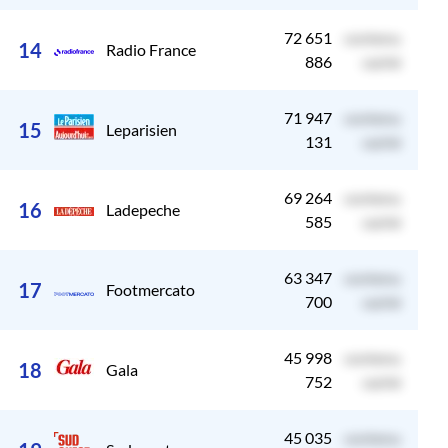
72 651
contenu
c
14
Radio France
886
caché
71 947
contenu
c
15
Leparisien
131
caché
69 264
contenu
c
16
Ladepeche
585
caché
63 347
contenu
c
17
Footmercato
700
caché
45 998
contenu
c
18
Gala
752
caché
45 035
contenu
c