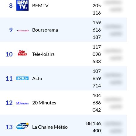
contenu
c
8
BFMTV
205
caché
116
159
contenu
c
9
Boursorama
616
caché
187
117
contenu
c
10
Tele-loisirs
098
caché
533
107
contenu
c
11
Actu
659
caché
714
104
contenu
c
12
20 Minutes
686
caché
042
88 136
contenu
c
13
La Chaine Météo
400
caché