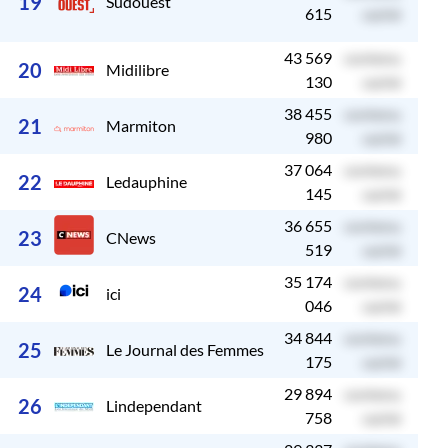
19
Sudouest
615
caché
43 569
contenu
c
20
Midilibre
130
caché
38 455
contenu
c
21
Marmiton
980
caché
37 064
contenu
c
22
Ledauphine
145
caché
36 655
contenu
c
23
CNews
519
caché
35 174
contenu
c
24
ici
046
caché
34 844
contenu
c
25
Le Journal des Femmes
175
caché
29 894
contenu
c
26
Lindependant
758
caché