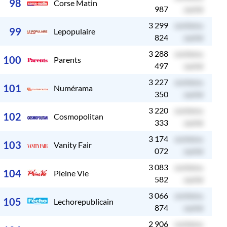
98
Corse Matin
987
caché
3 299
contenu
c
99
Lepopulaire
824
caché
3 288
contenu
c
100
Parents
497
caché
3 227
contenu
c
101
Numérama
350
caché
3 220
contenu
c
102
Cosmopolitan
333
caché
3 174
contenu
c
103
Vanity Fair
072
caché
3 083
contenu
c
104
Pleine Vie
582
caché
3 066
contenu
c
105
Lechorepublicain
874
caché
2 906
contenu
c