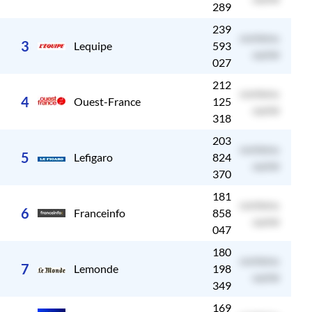
289
239
contenu
c
3
Lequipe
593
caché
027
212
contenu
c
4
Ouest-France
125
caché
318
203
contenu
c
5
Lefigaro
824
caché
370
181
contenu
c
6
Franceinfo
858
caché
047
180
contenu
c
7
Lemonde
198
caché
349
169